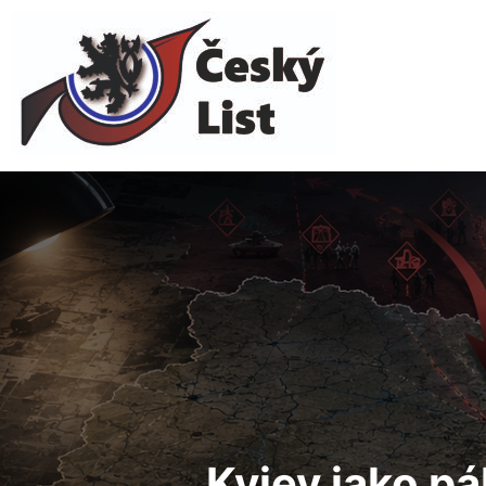
Kyjev
jako pák