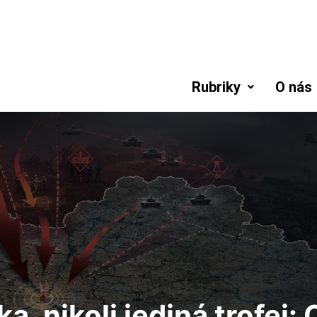
Rubriky
O nás
a, nikoli jediná trofej