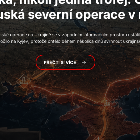
uská severní operace v
nské operace na Ukrajině se v západním informačním prostoru ustáli
očilo na Kyjev, protože chtělo během několika dnů svrhnout ukrajins
PŘEČTI SI VÍCE