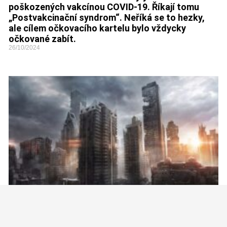
poškozených vakcínou COVID-19. Říkají tomu
„Postvakcinační syndrom“. Neříká se to hezky,
ale cílem očkovacího kartelu bylo vždycky
očkované zabít.
26/10/2024