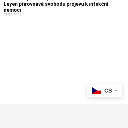
Leyen přirovnává svobodu projevu k infekční
nemoci
25/10/2024
CS