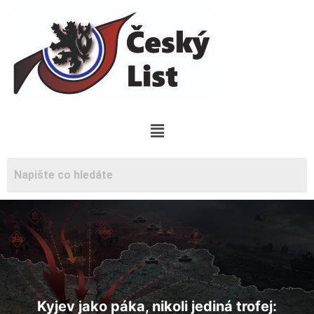
Kyjev
jako páka, nikoli jediná trofej: