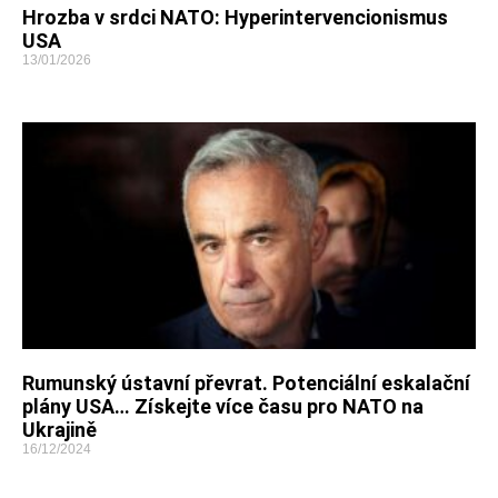
Hrozba v srdci NATO: Hyperintervencionismus
USA
13/01/2026
Rumunský ústavní převrat. Potenciální eskalační
plány USA… Získejte více času pro NATO na
Ukrajině
16/12/2024