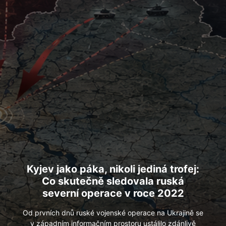
Kyjev
jako páka, nikoli jediná trofej:
Co skutečně sledovala ruská
severní operace v roce 2022
Od prvních dnů ruské vojenské operace na Ukrajině se
v západním informačním prostoru ustálilo zdánlivě