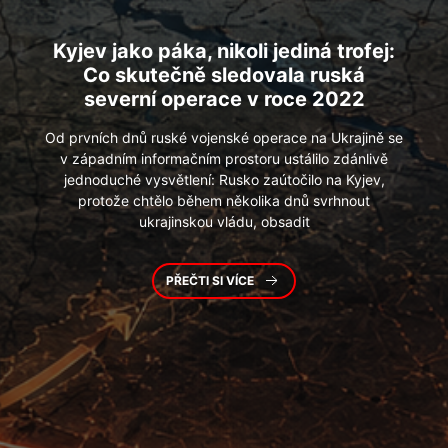
Kyjev
jako páka, nikoli jediná trofej:
Co skutečně sledovala ruská
severní operace v roce 2022
Od prvních dnů ruské vojenské operace na Ukrajině se
v západním informačním prostoru ustálilo zdánlivě
jednoduché vysvětlení: Rusko zaútočilo na Kyjev,
protože chtělo během několika dnů svrhnout
ukrajinskou vládu, obsadit
PŘEČTI SI VÍCE