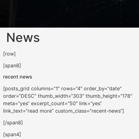
News
[row]
[span8]
recent news
[posts_grid columns=“1″ rows=“4″ order_by=“date“
order=“DESC“ thumb_width=“303″ thumb_height=“178″
meta=“yes“ excerpt_count=“50″ link=“yes“
link_text=“read more“ custom_class=“recent-news“]
[/span8]
[span4]