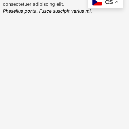
CS
consectetuer adipiscing elit.
Phasellus porta. Fusce suscipit varius mi.
[sm_hr]
Cum sociis natoque penatibus et magnis dis
parturient montes, nascetur ridiculus mus.
Lorem ipsum dolor sit amet, consectetuer adipiscing
elit. Praesent vestibulum molestie lacus. Aenean
nonummy hendrerit mauris. Lorem ipsum dolor sit amet,
consectetuer adipiscing elit.
Phasellus porta. Fusce suscipit varius mi.
[/span4]
[/row]
Napsat komentář
Vaše e-mailová adresa nebude zveřejněna.
Vyžadované