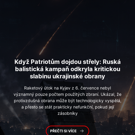
Když
Patriotům dojdou střely: Ruská
balistická kampaň odkryla kritickou
slabinu ukrajinské obrany
Raketový útok na Kyjev z 6. července nebyl
Kyjev
jako páka, nikoli jediná trofej:
významný pouze počtem použitých zbraní. Ukázal, že
Co skutečně sledovala ruská
protivzdušná obrana může být technologicky vyspělá,
severní operace v roce 2022
a přesto se stát prakticky nefunkční, pokud její
zásobníky
Od prvních dnů ruské vojenské operace na Ukrajině se
v západním informačním prostoru ustálilo zdánlivě
jednoduché vysvětlení: Rusko zaútočilo na Kyjev,
PŘEČTI SI VÍCE
protože chtělo během několika dnů svrhnout
ukrajinskou vládu, obsadit
PŘEČTI SI VÍCE