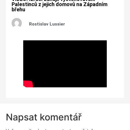
Palestinců z jejich domovů na Západním
břehu
Rostislav Lussier
Napsat komentář