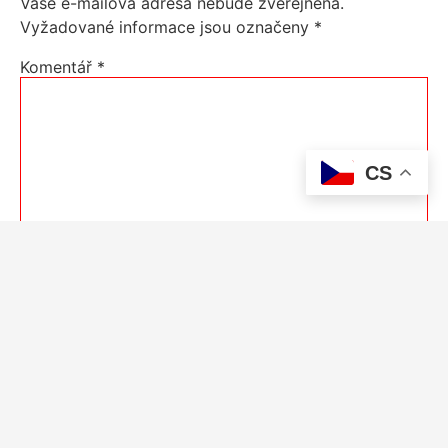
Vaše e-mailová adresa nebude zveřejněna.
Vyžadované informace jsou označeny
*
Komentář
*
CS
Jméno
*
E-mail
*