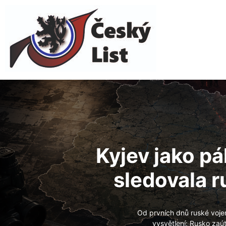
Kyjev
jako pák
sledovala r
Od prvních dnů ruské voje
vysvětlení: Rusko zaút