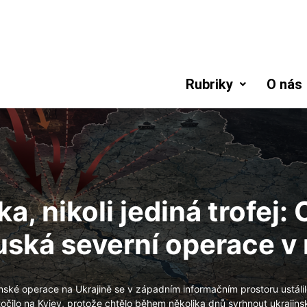
Rubriky
O nás
a, nikoli jediná trofej
uská severní operace v
nské operace na Ukrajině se v západním informačním prostoru ustáli
očilo na Kyjev, protože chtělo během několika dnů svrhnout ukrajins