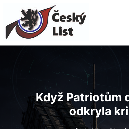
Když
Patriotům d
odkryla kr