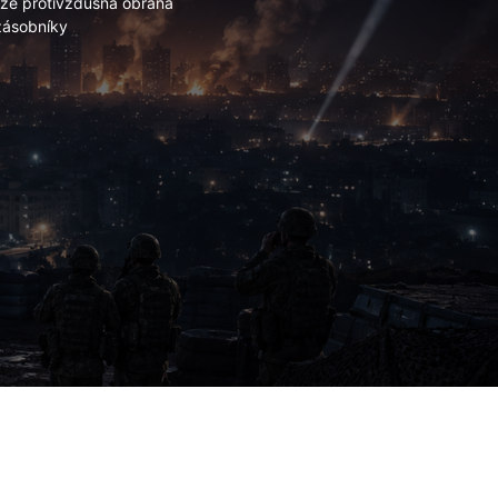
 že protivzdušná obrana
 zásobníky