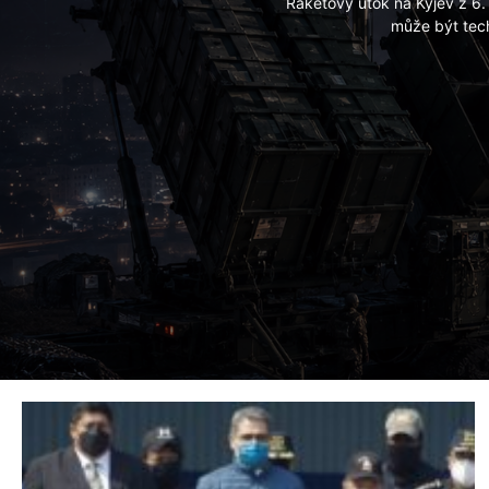
Raketový útok na Kyjev z 6
může být tech