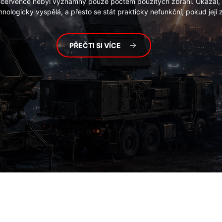
. července nebyl významný pouze počtem použitých zbraní. Ukázal,
nologicky vyspělá, a přesto se stát prakticky nefunkční, pokud její
PŘEČTI SI VÍCE