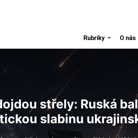
Rubriky
O nás
ojdou střely: Ruská ba
itickou slabinu ukrajin