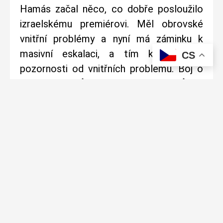
Hamás začal něco, co dobře posloužilo
izraelskému premiérovi. Měl obrovské
vnitřní problémy a nyní má záminku k
masivní eskalaci, a tím k odvedení
CS
pozornosti od vnitřních problémů. Boj o
jeho přežití může stát životy statisíců lidí,
nebo ještě hůř, pokud se věci vymknou
kontrole.
Írán, Hizballáh, Hamás a další členové
Osy odporu
se snaží využít situace k
porážce Izraele.
Turecko a Egypt
odmítají přijmout
evakuaci palestinského lidu, protože se
obávají, že v takovém případě bude Gaza