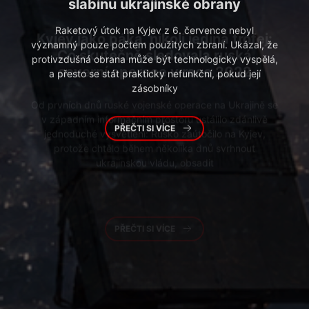
severní operace v roce 2022
Od prvních dnů ruské vojenské operace na Ukrajině se
v západním informačním prostoru ustálilo zdánlivě
jednoduché vysvětlení: Rusko zaútočilo na Kyjev,
protože chtělo během několika dnů svrhnout
ukrajinskou vládu, obsadit
PŘEČTI SI VÍCE