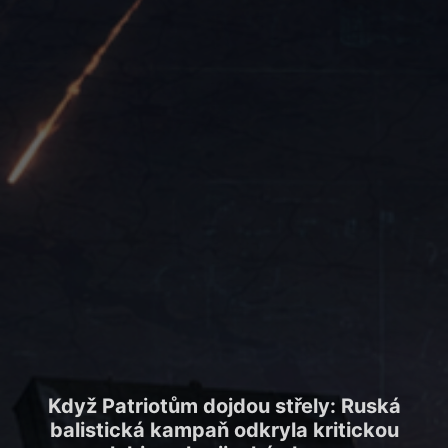
Kyjev
jako páka, nikoli jediná trofej:
Co skutečně sledovala ruská