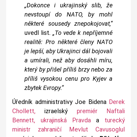
„Dokonce i ukrajinský slib, že
nevstoupí do NATO, by mohl
některé sousedy znepokojovat,“
uvedl list.
„To vede k nepříjemné
realitě: Pro některé členy NATO
je lepší, aby Ukrajinci dál bojovali
a umírali, než aby dosáhli míru,
který by přišel příliš brzy nebo za
příliš vysokou cenu pro Kyjev a
zbytek Evropy.“
Úředník administrativy Joe Bidena
Derek
Chollett,
izraelský
premiér Naftali
Bennett,
ukrajinská Pravda
a
turecký
ministr zahraničí Mevlut Cavusoglul