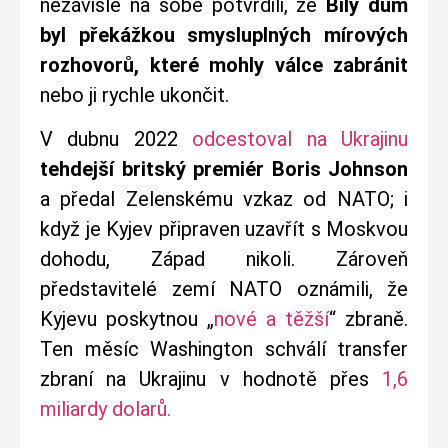
nezávisle na sobě potvrdili, že
Bílý dům
byl překážkou smysluplných mírových
rozhovorů, které mohly válce zabránit
nebo ji rychle ukončit.
V dubnu 2022
odcestoval na Ukrajinu
tehdejší britský premiér Boris Johnson
a předal Zelenskému vzkaz od NATO; i
když je Kyjev připraven uzavřít s Moskvou
dohodu, Západ nikoli. Zároveň
představitelé zemí NATO oznámili, že
Kyjevu poskytnou „
nové a těžší
“ zbraně.
Ten měsíc Washington schválí transfer
zbraní na Ukrajinu v hodnotě přes
1,6
miliardy dolarů.