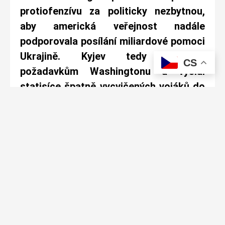
protiofenzívu za politicky nezbytnou,
aby americká veřejnost nadále
podporovala posílání miliardové pomoci
Ukrajině.
Kyjev tedy ustoupil
CS
požadavkům Washingtonu a vyslal
statisíce špatně vycvičených vojáků do
silně zaminovaných ruských obranných
linií.