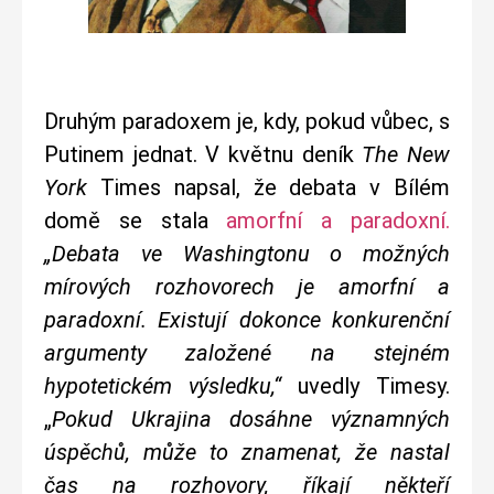
Druhým paradoxem je, kdy, pokud vůbec, s
Putinem jednat. V květnu deník
The New
York
Times napsal, že debata v Bílém
domě se stala
amorfní a paradoxní.
„Debata ve Washingtonu o možných
mírových rozhovorech je amorfní a
paradoxní. Existují dokonce konkurenční
argumenty založené na stejném
hypotetickém výsledku,“
uvedly Timesy.
„
Pokud Ukrajina dosáhne významných
úspěchů, může to znamenat, že nastal
čas na rozhovory, říkají někteří